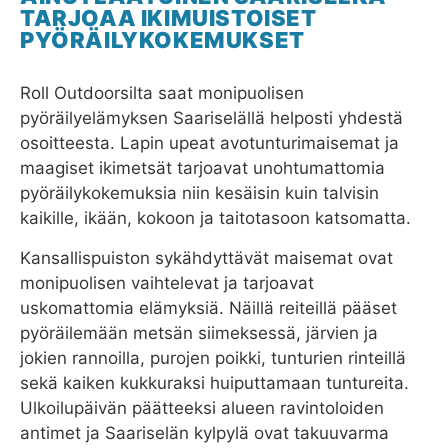
TARJOAA IKIMUISTOISET
PYÖRÄILYKOKEMUKSET
Roll Outdoorsilta saat monipuolisen
pyöräilyelämyksen Saariselällä helposti yhdestä
osoitteesta. Lapin upeat avotunturimaisemat ja
maagiset ikimetsät tarjoavat unohtumattomia
pyöräilykokemuksia niin kesäisin kuin talvisin
kaikille, ikään, kokoon ja taitotasoon katsomatta.
Kansallispuiston sykähdyttävät maisemat ovat
monipuolisen vaihtelevat ja tarjoavat
uskomattomia elämyksiä. Näillä reiteillä pääset
pyöräilemään metsän siimeksessä, järvien ja
jokien rannoilla, purojen poikki, tunturien rinteillä
sekä kaiken kukkuraksi huiputtamaan tuntureita.
Ulkoilupäivän päätteeksi alueen ravintoloiden
antimet ja Saariselän kylpylä ovat takuuvarma