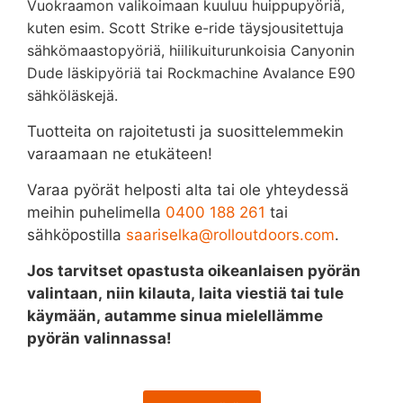
Vuokraamon valikoimaan kuuluu huippupyöriä,
kuten esim. Scott Strike e-ride täysjousitettuja
sähkömaastopyöriä, hiilikuiturunkoisia Canyonin
Dude läskipyöriä tai Rockmachine Avalance E90
sähköläskejä.
Tuotteita on rajoitetusti ja suosittelemmekin
varaamaan ne etukäteen!
Varaa pyörät helposti alta tai ole yhteydessä
meihin puhelimella
0400 188 261
tai
sähköpostilla
saariselka@rolloutdoors.com
.
Jos tarvitset opastusta oikeanlaisen pyörän
valintaan, niin kilauta, laita viestiä tai tule
käymään, autamme sinua mielellämme
pyörän valinnassa!