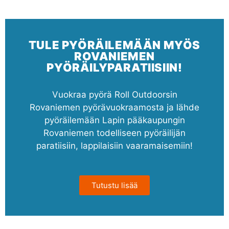
TULE PYÖRÄILEMÄÄN MYÖS
ROVANIEMEN
PYÖRÄILYPARATIISIIN!
Vuokraa pyörä Roll Outdoorsin
Rovaniemen pyörävuokraamosta ja lähde
pyöräilemään Lapin pääkaupungin
Rovaniemen todelliseen pyöräilijän
paratiisiin, lappilaisiin vaaramaisemiin!
Tutustu lisää