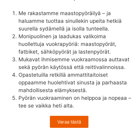
Me rakastamme maastopyöräilyä – ja
haluamme tuottaa sinullekin upeita hetkiä
suurella sydämellä ja isolla tunteella.
Monipuolinen ja laadukas valikoima
huollettuja vuokrapyöriä: maastopyörät,
fatbiket, sähköpyörät ja lastenpyörät.
Mukavat ihmisemme vuokraamossa auttavat
sekä pyörän käytössä että reittivalinnoissa.
Opastetuilla retkillä ammattitaitoiset
oppaamme huolehtivat sinusta ja parhaasta
mahdollisesta elämyksestä.
Pyörän vuokraaminen on helppoa ja nopeaa –
tee se vaikka heti alta.
Varaa tästä