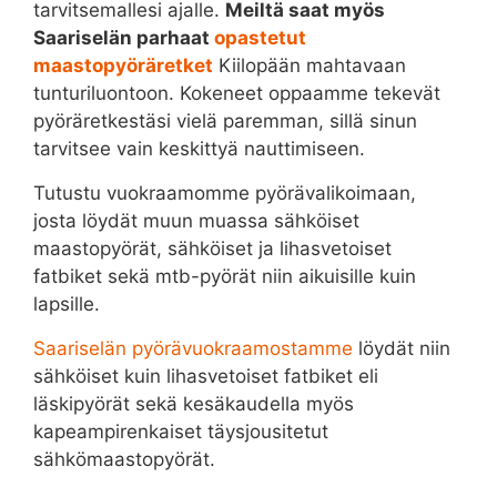
tarvitsemallesi ajalle.
Meiltä saat myös
Saariselän parhaat
opastetut
maastopyöräretket
Kiilopään mahtavaan
tunturiluontoon. Kokeneet oppaamme tekevät
pyöräretkestäsi vielä paremman, sillä sinun
tarvitsee vain keskittyä nauttimiseen.
Tutustu vuokraamomme pyörävalikoimaan,
josta löydät muun muassa sähköiset
maastopyörät, sähköiset ja lihasvetoiset
fatbiket sekä mtb-pyörät niin aikuisille kuin
lapsille.
Saariselän pyörävuokraamostamme
löydät niin
sähköiset kuin lihasvetoiset fatbiket eli
läskipyörät sekä kesäkaudella myös
kapeampirenkaiset täysjousitetut
sähkömaastopyörät.