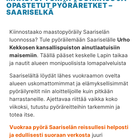
OPASTETUT PYÖRÄRETKET –
SAARISELKÄ
Kiinnostaako maastopyöräily Saariselän
luonnossa? Tule pyöräilemään Saariselälle
Urho
Kekkosen kansallispuiston ainutlaatuisiin
maisemiin
. Täällä pääset keskelle Lapin taikaa
ja nautit alueen monipuolisista lomapalveluista
Saariselältä löydät lähes vuokraamon ovelta
alueen uskomattomimmat ja elämyksellisimmät
pyöräilyreitit niin aloittelijoille kuin pitkään
harrastaneille. Ajettavaa riittää vaikka koko
viikoksi, tutustu pyöräreitteihin tarkemmin ja
totea itse.
Vuokraa pyörä Saariselän reissullesi helposti
ja edullisesti suoraan verkosta
juuri