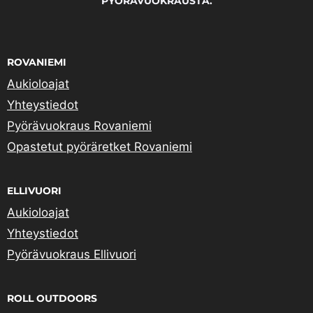
PYÖRÄVUOKRAUSTA.
ROVANIEMI
Aukioloajat
Yhteystiedot
Pyörävuokraus Rovaniemi
Opastetut pyöräretket Rovaniemi
ELLIVUORI
Aukioloajat
Yhteystiedot
Pyörävuokraus Ellivuori
ROLL OUTDOORS