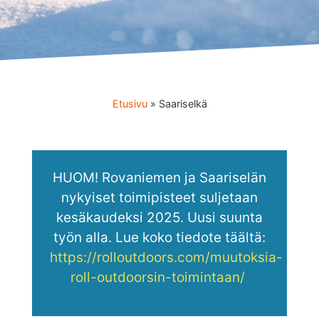
Etusivu
»
Saariselkä
HUOM! Rovaniemen ja Saariselän
nykyiset toimipisteet suljetaan
kesäkaudeksi 2025. Uusi suunta
työn alla. Lue koko tiedote täältä:
https://rolloutdoors.com/muutoksia-
roll-outdoorsin-toimintaan/