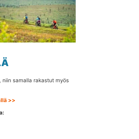
LÄ
, niin samalla rakastut myös
llä >>
a: