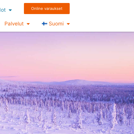
Online varaukset
dot
Palvelut
Suomi