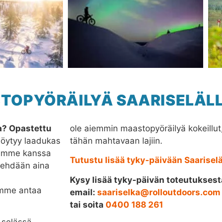
STOPYÖRÄILYÄ SAARISELÄL
a? Opastettu
ole aiemmin maastopyöräilyä kokeillut
löytyy laadukas
tähän mahtavaan lajiin.
paamme kanssa
Tutustu lisää tyky-päivään Saariselä
t tehdään aina
Kysy lisää tyky-päivän toteutuksest
aamme antaa
email:
saariselka@rolloutdoors.com
tai soita
0400 188 261