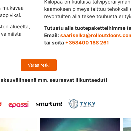
Kiilopää on kuuluisa talvipyöräilymah
ja mukavaa
kaamoksen pimeys taittuu tehokkailla 
sopiviksi.
revontulten alla tekee touhusta erit
ton alueelta,
Tutustu alla tuotepaketteihimme ta
 valmiista
Email:
saariselka@rolloutdoors.co
tai soita
+358400 188 261
Varaa retki
maksuvälineenä mm. seuraavat liikuntaedut!