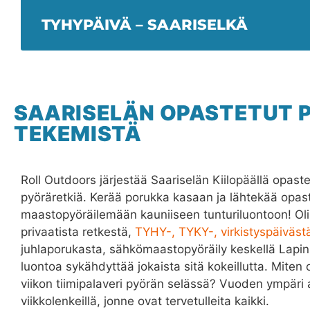
TYHYPÄIVÄ – SAARISELKÄ
SAARISELÄN OPASTETUT 
TEKEMISTÄ
Roll Outdoors järjestää Saariselän Kiilopäällä opaste
pyöräretkiä. Kerää porukka kasaan ja lähtekää opast
maastopyöräilemään kauniiseen tunturiluontoon! Oli
privaatista retkestä,
TYHY-, TYKY-, virkistyspäiväst
juhlaporukasta, sähkömaastopyöräily keskellä Lapin
luontoa sykähdyttää jokaista sitä kokeillutta. Miten o
viikon tiimipalaveri pyörän selässä? Vuoden ympär
viikkolenkeillä, jonne ovat tervetulleita kaikki.