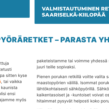
VALMISTAUTUMINEN RET
SAARISELKÄ-KIILOPÄÄ
PYÖRÄRETKET – PARASTA Y
paketeistamme tai voimme yhdessä s
ttuja
juuri teille sopivaksi.
etusti
pa sitten kyse
Pienen porukan retkillä voitte valita
ä
, tai vaikka
maastopyörien välillä. Isommat poruk
 kaunista
lähtökohtaisesti sähköpyörillä. Sähkö
lisi ensi
kaikentasoiset ja -kuntoiset voivat o
i ajamme myös
hitaimmat pysyvät helposti koko po