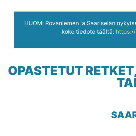
HUOM! Rovaniemen ja Saariselän nykyiset
koko tiedote täältä:
https:/
OPASTETUT RETKET,
TA
SAAR