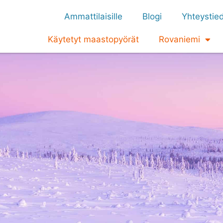
Ammattilaisille
Blogi
Yhteystie
Käytetyt maastopyörät
Rovaniemi