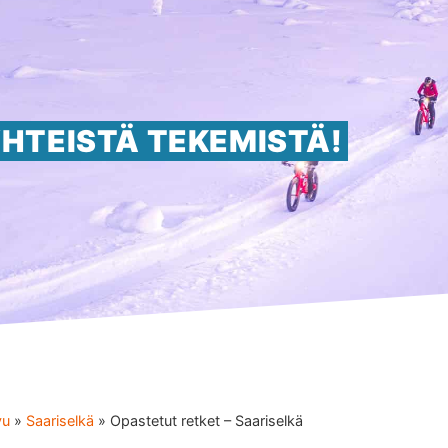
HTEISTÄ TEKEMISTÄ!
vu
»
Saariselkä
»
Opastetut retket – Saariselkä