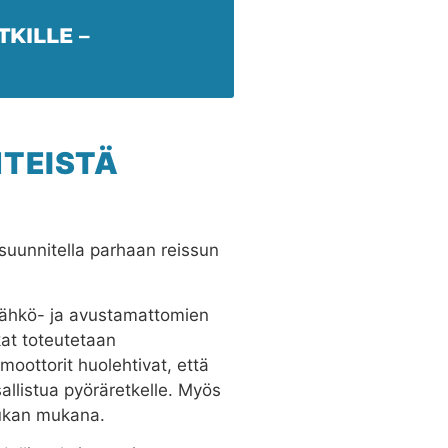
KILLE –
HTEISTÄ
uunnitella parhaan reissun
 sähkö- ja avustamattomien
at toteutetaan
moottorit huolehtivat, että
sallistua pyöräretkelle. Myös
rukan mukana.