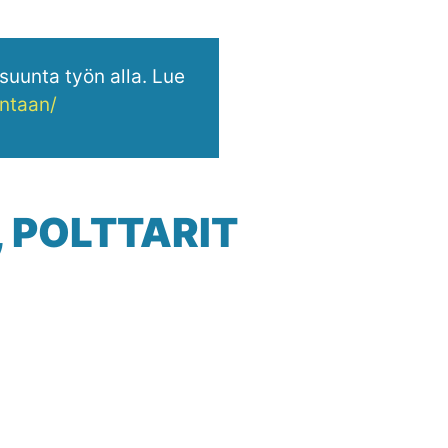
uunta työn alla. Lue
intaan/
, POLTTARIT