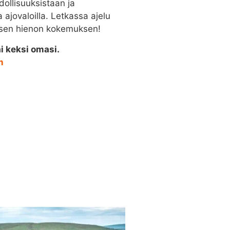
dollisuuksistaan ja
ajovaloilla. Letkassa ajelu
yisen hienon kokemuksen!
i keksi omasi.
m