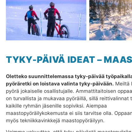
TYKY-PÄIVÄ IDEAT – MAA
Oletteko suunnittelemassa tyky-päivää työpaikall
pyöräretki on loistava valinta tyky-päivään.
Meiltä 
pyörä jokaiselle osallistujalle. Ammattitaitoisen op
on turvallista ja mukavaa pyöräillä, sillä reittivalinna
kaikille ryhmän jäsenille sopiviksi. Aiempaa
maastopyöräilykokemusta ei siis tarvitse olla. Opp
myös tekniikkavinkkejä maastopyöräilyyn.