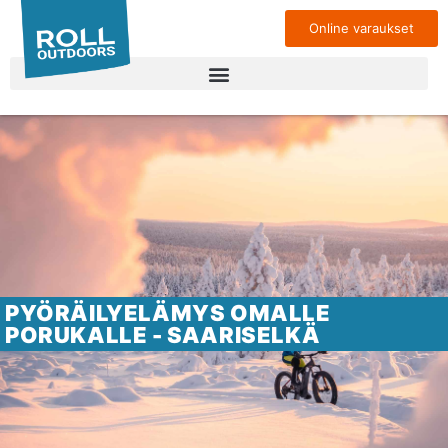
Online varaukset
PYÖRÄILYELÄMYS OMALLE
PORUKALLE - SAARISELKÄ