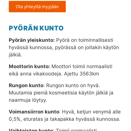
Ota yhteyttä myyjään
PYÖRÄN KUNTO
Pyörän yleiskunto:
Pyörä on toiminnallisesti
hyvässä kunnossa, pyörässä on joitakin käytön
jälkiä.
Moottorin kunto:
Moottori toimii normaalisti
eikä anna vikakoodeja. Ajettu 3563km
Rungon kunto
: Rungon kunto on hyvä.
Muutamia pieniä kosmeetisia käytön jälkiä ja
naarmuja löytyy.
Voimansiirron kunto
: Hyvä, ketjun venymä alle
0,5%, eturatas ja takapakka hyvässä kunnossa.
Vaihteiston kunto
: Toimii normaalisti