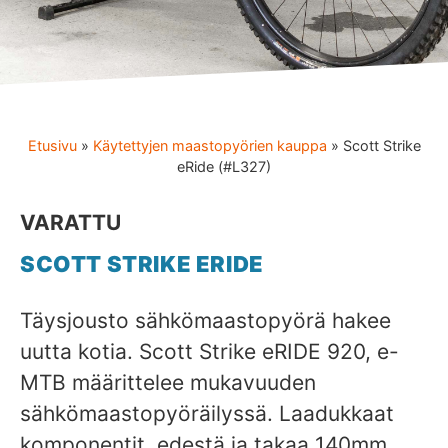
Etusivu
»
Käytettyjen maastopyörien kauppa
»
Scott Strike
eRide (#L327)
VARATTU
SCOTT STRIKE ERIDE
Täysjousto sähkömaastopyörä hakee
uutta kotia.
Scott Strike eRIDE 920, e-
MTB määrittelee mukavuuden
sähkömaastopyöräilyssä. Laadukkaat
komponentit, edestä ja takaa 140mm