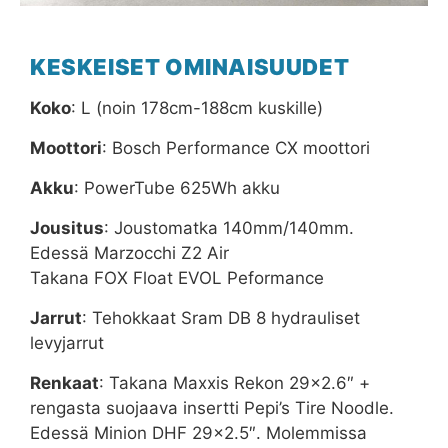
KESKEISET OMINAISUUDET
Koko
: L (noin 178cm-188cm kuskille)
Moottori
: Bosch Performance CX moottori
Akku
: PowerTube 625Wh akku
Jousitus
: Joustomatka 140mm/140mm.
Edessä Marzocchi Z2 Air
Takana FOX Float EVOL
Peformance
Jarrut
: Tehokkaat Sram DB 8 hydrauliset
levyjarrut
Renkaat
: Takana Maxxis Rekon 29×2.6″ +
rengasta suojaava insertti Pepi’s Tire Noodle.
Edessä Minion DHF 29×2.5″. Molemmissa