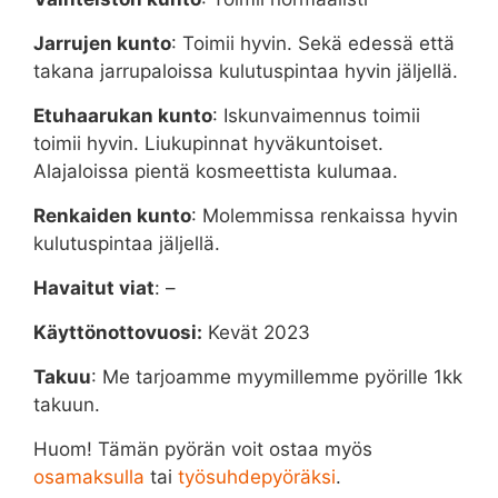
Jarrujen kunto
: Toimii hyvin. Sekä edessä että
takana jarrupaloissa kulutuspintaa hyvin jäljellä.
Etuhaarukan kunto
: Iskunvaimennus toimii
toimii hyvin. Liukupinnat hyväkuntoiset.
Alajaloissa pientä kosmeettista kulumaa.
Renkaiden kunto
: Molemmissa renkaissa hyvin
kulutuspintaa jäljellä.
Havaitut viat
: –
Käyttönottovuosi:
Kevät 2023
Takuu
: Me tarjoamme myymillemme pyörille 1kk
takuun.
Huom! Tämän pyörän voit ostaa myös
osamaksulla
tai
työsuhdepyöräksi
.