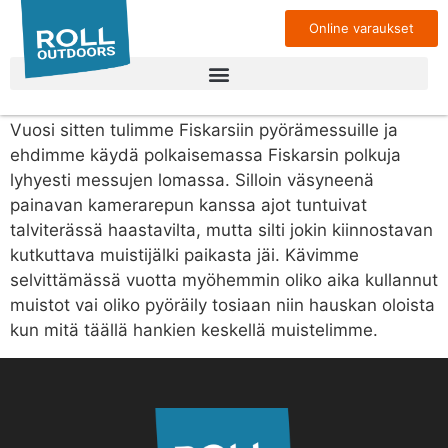
AVAINSANA:
CANYON NEURON
Online varaukset
ETELÄN LINJOJA FISKARSISA
NEURONILLA JA DUDELLA
Vuosi sitten tulimme Fiskarsiin pyörämessuille ja
ehdimme käydä polkaisemassa Fiskarsin polkuja
lyhyesti messujen lomassa. Silloin väsyneenä
painavan kamerarepun kanssa ajot tuntuivat
talviterässä haastavilta, mutta silti jokin kiinnostavan
kutkuttava muistijälki paikasta jäi. Kävimme
selvittämässä vuotta myöhemmin oliko aika kullannut
muistot vai oliko pyöräily tosiaan niin hauskan oloista
kun mitä täällä hankien keskellä muistelimme.